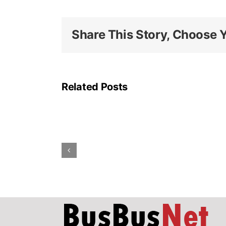
Share This Story, Choose Y
La
linea
A
Related Posts
della
metropolitana
di
Roma
rimarrà
parzialmente
chiusa
ad
agosto
per