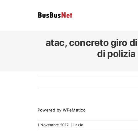
Skip
to
content
atac, concreto giro d
di polizi
Powered by
WPeMatico
1 Novembre 2017
|
Lazio