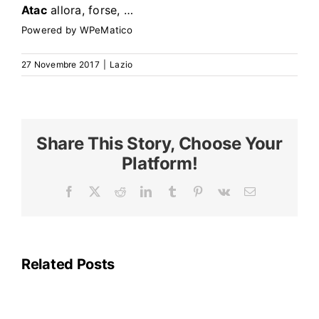
Search
Atac
allora, forse, …
for:
Powered by
WPeMatico
27 Novembre 2017
|
Lazio
Share This Story, Choose Your
Platform!
Facebook
X
Reddit
LinkedIn
Tumblr
Pinterest
Vk
Email
La
linea
A
della
Related Posts
metropolitana
di