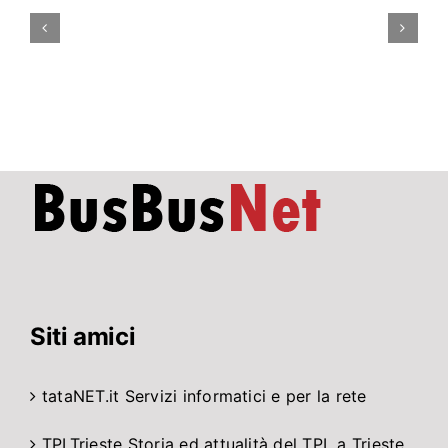
Roma
rimarrà
parzialmente
chiusa
ad
agosto
per
lavori
di
…
Siti amici
tataNET.it
Servizi informatici e per la rete
TPLTrieste
Storia ed attualità del TPL a Trieste