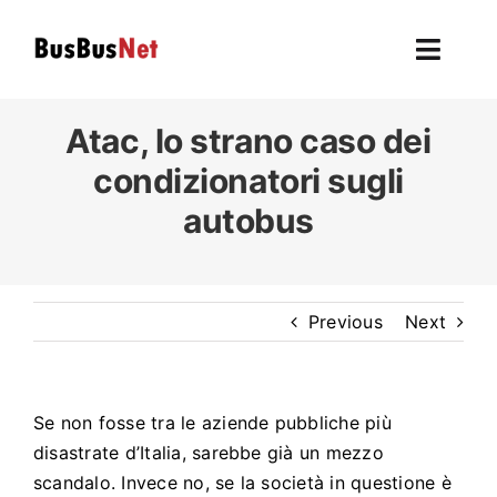
Skip
to
Toggl
content
Navig
Hom
Atac
, lo strano caso dei
condizionatori sugli
To
autobus
F
L’autobu
Previous
Next
Ev
Se non fosse tra le aziende pubbliche più
U
disastrate d’Italia, sarebbe già un mezzo
scandalo. Invece no, se la società in questione è