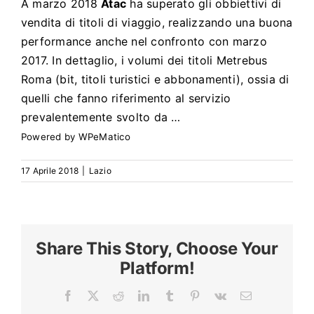
Search
A marzo 2018
Atac
ha superato gli obbiettivi di
for:
vendita di titoli di viaggio, realizzando una buona
performance anche nel confronto con marzo
2017. In dettaglio, i volumi dei titoli Metrebus
Roma (bit, titoli turistici e abbonamenti), ossia di
quelli che fanno riferimento al servizio
prevalentemente svolto da …
Powered by
WPeMatico
17 Aprile 2018
|
Lazio
Share This Story, Choose Your
Platform!
Facebook
X
Reddit
LinkedIn
Tumblr
Pinterest
Vk
Email
La