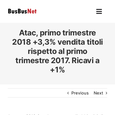
Skip
to
Toggl
content
Navig
Hom
Atac
, primo trimestre
2018 +3,3% vendita titoli
To
rispetto al primo
trimestre 2017. Ricavi a
F
+1%
L’autobu
Ev
Previous
Next
U