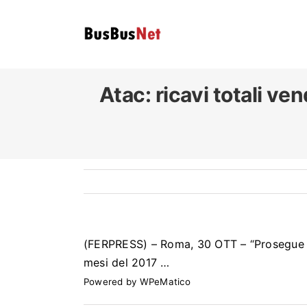
Skip
to
content
Atac
: ricavi totali ve
(FERPRESS) – Roma, 30 OTT – “Prosegue il tr
mesi del 2017 …
Powered by
WPeMatico