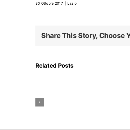
30 Ottobre 2017
|
Lazio
Share This Story, Choose Y
La
linea
A
Related Posts
della
metropolitana
di
Roma
rimarrà
parzialmente
chiusa
ad