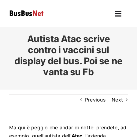
Skip
to
Toggl
content
Navig
Hom
Autista
Atac
scrive
contro i vaccini sul
To
display del bus. Poi se ne
vanta su Fb
F
L’autobu
Previous
Next
Ev
U
Ma qui è peggio che andar di notte: prendete, ad
esempio, quell’autista dell’
Atac
, l’azienda