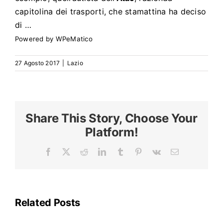
Search
for:
capitolina dei trasporti, che stamattina ha deciso
di …
Powered by
WPeMatico
27 Agosto 2017
|
Lazio
Share This Story, Choose Your
Platform!
Facebook
X
Reddit
LinkedIn
Tumblr
Pinterest
Vk
Email
La
linea
A
della
Related Posts
metropolitana