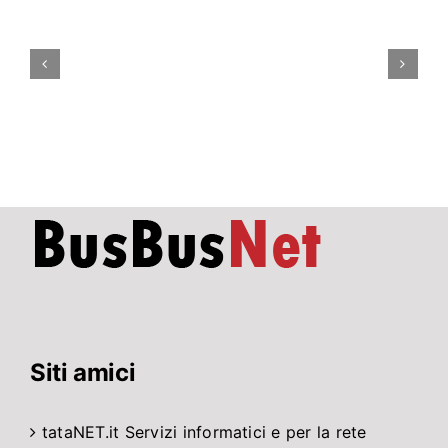
di
Roma
rimarrà
parzialmente
chiusa
ad
agosto
per
lavori
di
…
Siti amici
tataNET.it
Servizi informatici e per la rete