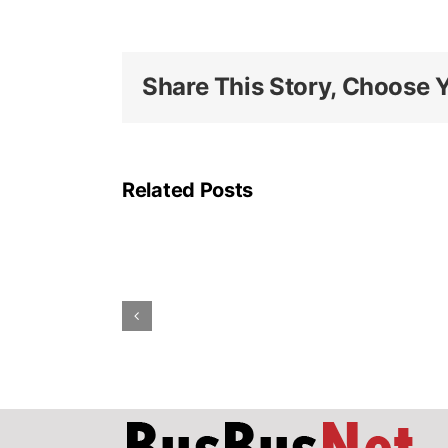
Share This Story, Choose Y
La
linea
A
Related Posts
della
metropolitana
di
Roma
rimarrà
parzialmente
chiusa
ad
agosto