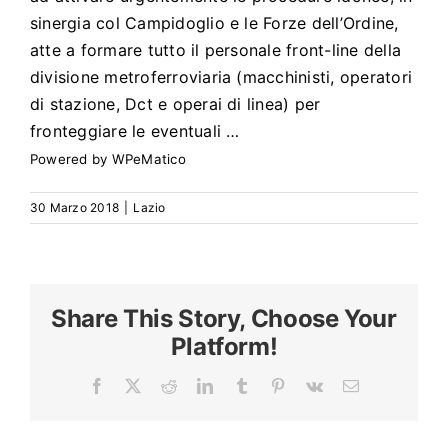
Search
for:
sinergia col Campidoglio e le Forze dell’Ordine,
atte a formare tutto il personale front-line della
divisione metroferroviaria (macchinisti, operatori
di stazione, Dct e operai di linea) per
fronteggiare le eventuali …
Powered by
WPeMatico
30 Marzo 2018
|
Lazio
Share This Story, Choose Your
Platform!
Facebook
X
Reddit
LinkedIn
Tumblr
Pinterest
Vk
Email
La
linea