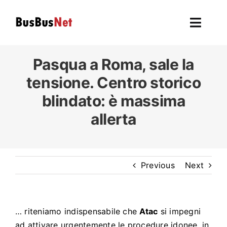
Skip
to
Toggl
content
Navig
Hom
Pasqua a Roma, sale la
tensione. Centro storico
To
blindato: è massima
allerta
F
L’autobu
Previous
Next
Ev
U
… riteniamo indispensabile che
Atac
si impegni
ad attivare urgentemente le procedure idonee, in