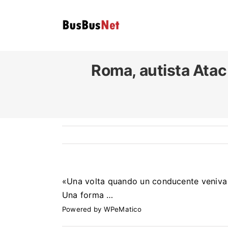
Skip
to
content
Roma, autista
Atac
«Una volta quando un conducente veniva ag
Una forma …
Powered by
WPeMatico