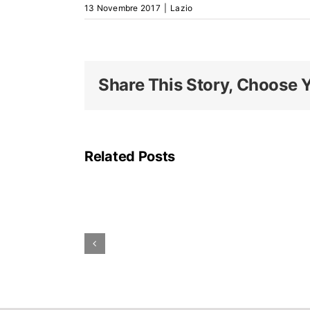
13 Novembre 2017
|
Lazio
Share This Story, Choose Y
La
linea
A
Related Posts
della
metropolitana
di
Roma
rimarrà
parzialmente
chiusa
ad