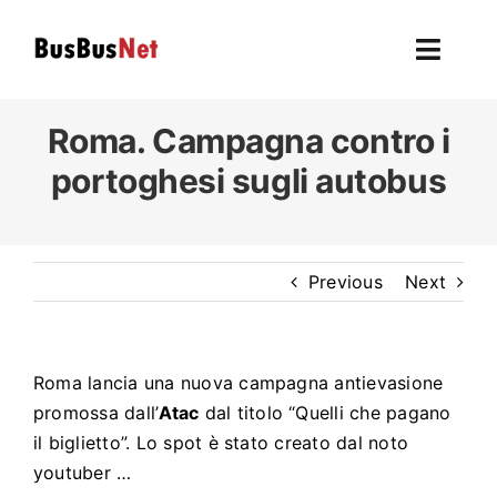
Skip
to
Toggl
content
Navig
Hom
Roma. Campagna contro i
portoghesi sugli autobus
To
F
Previous
Next
L’autobu
Ev
Roma lancia una nuova campagna antievasione
promossa dall’
Atac
dal titolo “Quelli che pagano
U
il biglietto”. Lo spot è stato creato dal noto
youtuber …