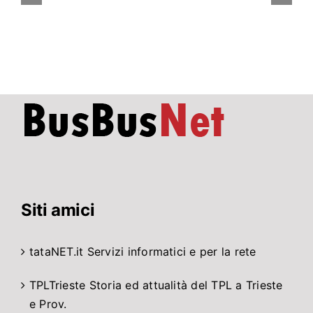
parzialmente
chiusa
ad
agosto
per
lavori
di
…
Siti amici
tataNET.it
Servizi informatici e per la rete
TPLTrieste
Storia ed attualità del TPL a Trieste
e Prov.