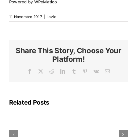
Search
Powered by
WPeMatico
for:
11 Novembre 2017
|
Lazio
Share This Story, Choose Your
Platform!
Facebook
X
Reddit
LinkedIn
Tumblr
Pinterest
Vk
Email
La
linea
A
della
Related Posts
metropolitana
di
Roma
rimarrà