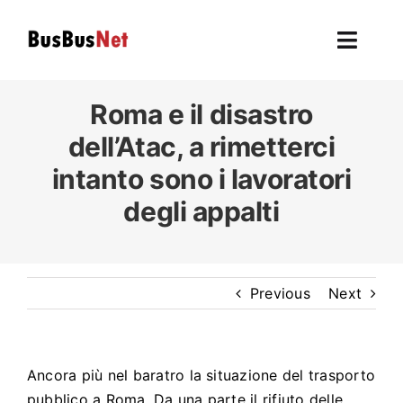
Skip
to
Toggl
content
Navig
Hom
Roma e il disastro
dell’
Atac
, a rimetterci
To
intanto sono i lavoratori
degli appalti
F
L’autobu
Previous
Next
Ev
U
Ancora più nel baratro la situazione del trasporto
pubblico a Roma. Da una parte il rifiuto delle