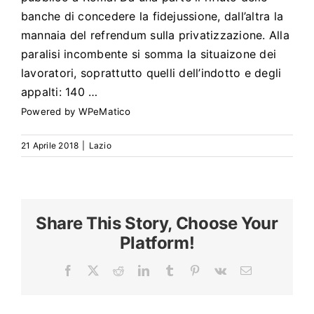
Search
for:
banche di concedere la fidejussione, dall’altra la
mannaia del refrendum sulla privatizzazione. Alla
paralisi incombente si somma la situaizone dei
lavoratori, soprattutto quelli dell’indotto e degli
appalti: 140 …
Powered by
WPeMatico
21 Aprile 2018
|
Lazio
Share This Story, Choose Your
Platform!
Facebook
X
Reddit
LinkedIn
Tumblr
Pinterest
Vk
Email
La
linea