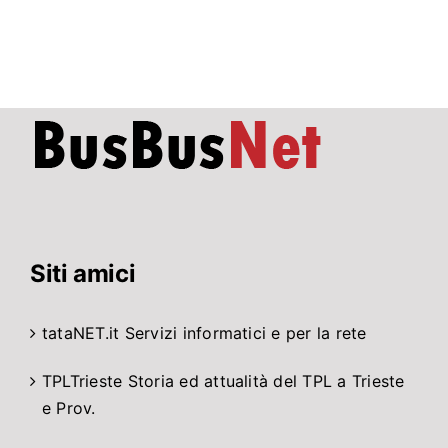
chiusa
ad
agosto
per
lavori
di
…
Siti amici
tataNET.it
Servizi informatici e per la rete
TPLTrieste
Storia ed attualità del TPL a Trieste
e Prov.