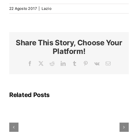
Search
for:
22 Agosto 2017
|
Lazio
Share This Story, Choose Your
Platform!
Facebook
X
Reddit
LinkedIn
Tumblr
Pinterest
Vk
Email
La
linea
A
della
Related Posts
metropolitana
di
Roma
rimarrà
parzialmente