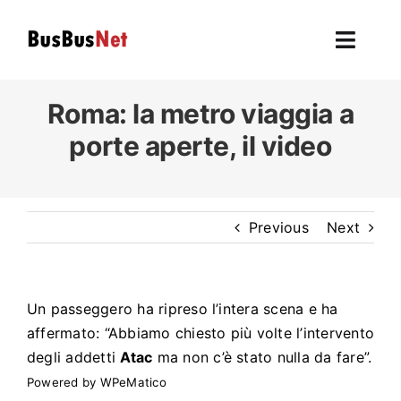
Skip
to
Toggl
content
Navig
Hom
Roma: la metro viaggia a
porte aperte, il video
To
F
Previous
Next
L’autobu
Ev
Un passeggero ha ripreso l’intera scena e ha
affermato: “Abbiamo chiesto più volte l’intervento
U
degli addetti
Atac
ma non c’è stato nulla da fare”.
Powered by
WPeMatico