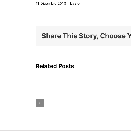
11 Dicembre 2018
|
Lazio
Share This Story, Choose Y
La
linea
A
Related Posts
della
metropolitana
di
Roma
rimarrà
parzialmente
chiusa
ad