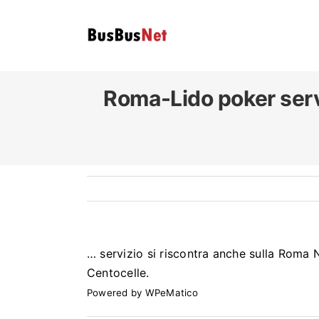
Skip
to
content
Roma-Lido poker servi
… servizio si riscontra anche sulla Roma
Centocelle.
Powered by
WPeMatico