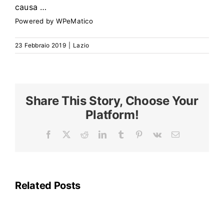
Search
causa …
for:
Powered by
WPeMatico
23 Febbraio 2019
|
Lazio
Share This Story, Choose Your
Platform!
Facebook
X
Reddit
LinkedIn
Tumblr
Pinterest
Vk
Email
La
linea
A
della
Related Posts
metropolitana
di