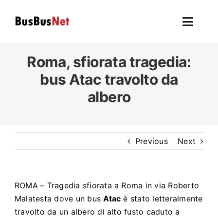
Skip
to
Toggl
content
Navig
Hom
Roma, sfiorata tragedia:
bus
Atac
travolto da
To
albero
F
L’autobu
Previous
Next
Ev
ROMA – Tragedia sfiorata a Roma in via Roberto
U
Malatesta dove un bus
Atac
è stato letteralmente
travolto da un albero di alto fusto caduto a