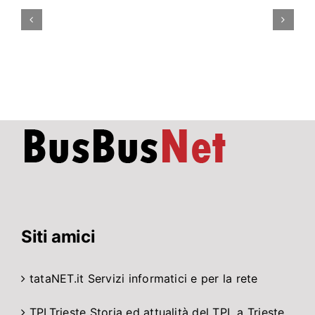
Roma
rimarrà
parzialmente
chiusa
ad
agosto
per
lavori
di
…
Siti amici
tataNET.it
Servizi informatici e per la rete
TPLTrieste
Storia ed attualità del TPL a Trieste