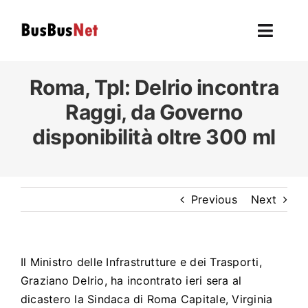
Skip
to
Toggl
content
Navig
Hom
Roma, Tpl
: Delrio incontra
Raggi, da Governo
To
disponibilità oltre 300 ml
F
L’autobu
Previous
Next
Ev
Il Ministro delle Infrastrutture e dei Trasporti,
U
Graziano Delrio, ha incontrato ieri sera al
dicastero la Sindaca di Roma Capitale, Virginia