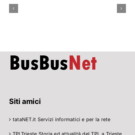
Roma
rimarrà
parzialmente
chiusa
ad
agosto
per
lavori
di
…
Siti amici
tataNET.it
Servizi informatici e per la rete
TPLTrieste
Storia ed attualità del TPL a Trieste