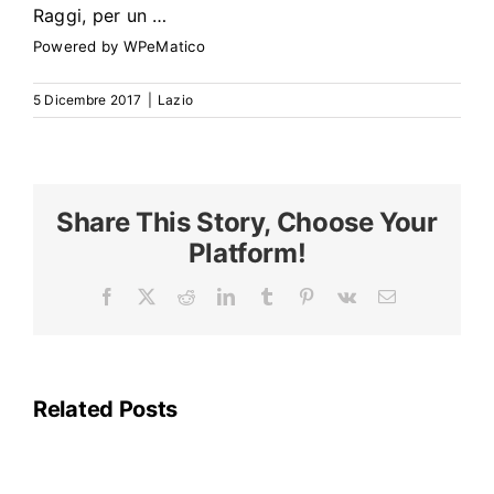
Search
Raggi, per un …
for:
Powered by
WPeMatico
5 Dicembre 2017
|
Lazio
Share This Story, Choose Your
Platform!
Facebook
X
Reddit
LinkedIn
Tumblr
Pinterest
Vk
Email
La
linea
A
della
Related Posts
metropolitana
di