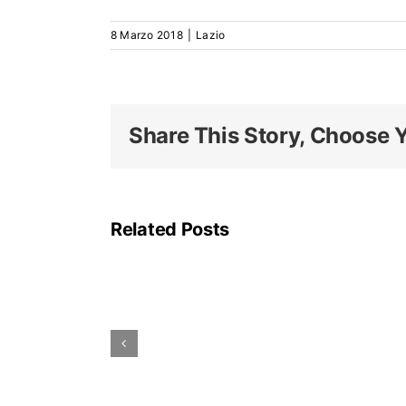
8 Marzo 2018
|
Lazio
Share This Story, Choose Y
La
linea
A
Related Posts
della
metropolitana
di
Roma
rimarrà
parzialmente
chiusa