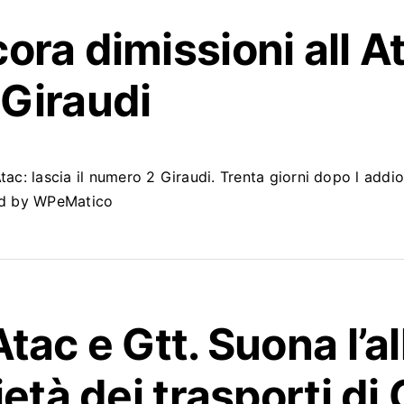
ora dimissioni all
A
Giraudi
tac: lascia il numero 2 Giraudi. Trenta giorni dopo l addio,
red by WPeMatico
Atac
e Gtt. Suona l’
ietà dei trasporti d