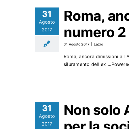
Roma, anc
31
Agosto
numero 2 
2017
31 Agosto 2017
|
Lazio
Roma, ancora dimissioni all A
siluramento dell ex ...Powe
Non solo
31
Agosto
per la soc
2017