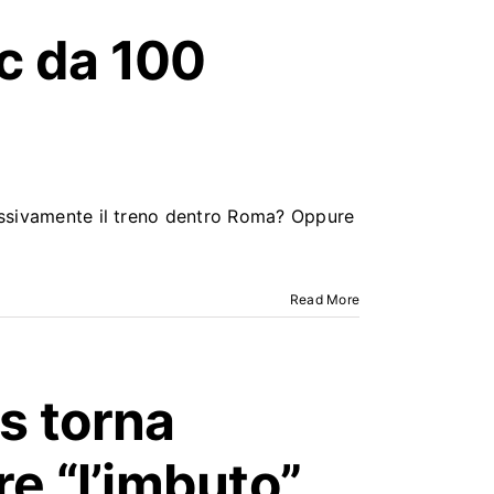
c
da 100
cessivamente il treno dentro Roma? Oppure
Read More
us torna
re “l’imbuto”