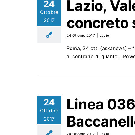
Lazio, Va
24
Ottobre
concreto s
2017
24 Ottobre 2017
|
Lazio
Roma, 24 ott. (askanews) – “
al contrario di quanto ...P
Linea 036
24
Ottobre
Baccanell
2017
24 Ottobre 2017
|
Lazio