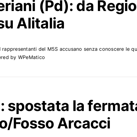
leriani (Pd): da Reg
u Alitalia
I rappresentanti del M5S accusano senza conoscere le quest
owered by WPeMatico
: spostata la fermat
o/Fosso Arcacci