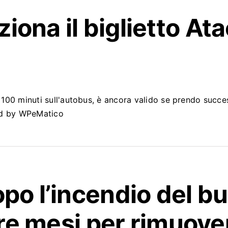
iona il biglietto
Ata
da 100 minuti sull'autobus, è ancora valido se prendo suc
ed by WPeMatico
po l’incendio del b
 tre mesi per rimuove