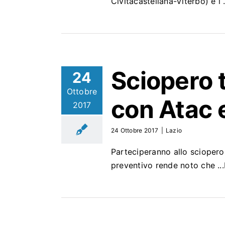
Civitacastellana-Viterbo) e 
Sciopero 
24
Ottobre
con
Atac
e
2017
24 Ottobre 2017
|
Lazio
Parteciperanno allo sciopero 
preventivo rende noto che .