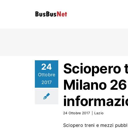
Skip
to
content
Sciopero 
24
Ottobre
Milano 26-
2017
informazi
24 Ottobre 2017
|
Lazio
Sciopero treni e mezzi pubbl