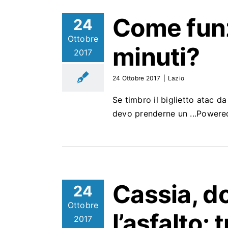
Come funz
24
Ottobre
minuti?
2017
24 Ottobre 2017
|
Lazio
Se timbro il biglietto atac 
devo prenderne un ...Power
Cassia, do
24
Ottobre
l’asfalto:
2017