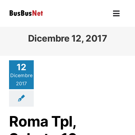
Skip
to
Toggl
content
Navig
Hom
Dicembre 12, 2017
To
12
F
Dicembre
2017
L’autobu
Ev
Roma Tpl,
U